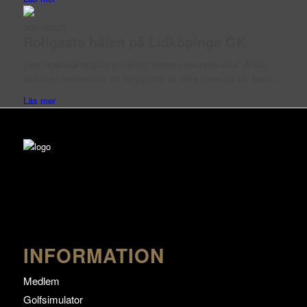
30
juni
2026
Roligaste hålen på Lidköpings GK
I vår undersökning för projektet ”Bättre spelupplevelse” (BSU)
bad vi er medlemmar att betygsätta de olika hålen på vår bana…
Läs mer
INFORMATION
Medlem
Golfsimulator