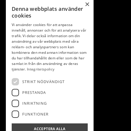
×
Denna webbplats använder
cookies
Vi använder cookies för att anpassa
innehåll, annonser och för att analysera vår
trafik. Vi delar också information om din
användning av vår webbplats med våra
KONTAKT
reklam- och analyspartners som kan
kombinera den med annan information som
du har tillhandahållit dem eller som de har
Lidköpings golfklubb
samlat in från din användning av deras
Truve
tjänster.
Integritetspolicy
531 70 Lidköping
STRIKT NÖDVÄNDIGT
info@lidkopingsgk.se
0510-54 61 44
PRESTANDA
INRIKTNING
FUNKTIONER
FÖLJ OSS
ACCEPTERA ALLA