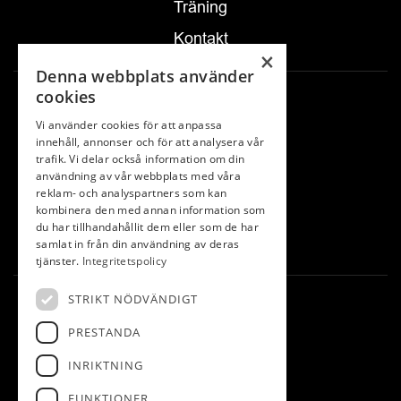
Träning
Kontakt
×
Denna webbplats använder
cookies
ÖPPETTIDER
Vi använder cookies för att anpassa
Mån-tor: 08-17
innehåll, annonser och för att analysera vår
trafik. Vi delar också information om din
(telefon: 08:30-16:30)
användning av vår webbplats med våra
Fre-sön: 08-15
reklam- och analyspartners som kan
kombinera den med annan information som
(telefon: 08:30-14:30)
du har tillhandahållit dem eller som de har
samlat in från din användning av deras
tjänster.
Integritetspolicy
STRIKT NÖDVÄNDIGT
KONTAKT
PRESTANDA
Lidköpings golfklubb
Truve
INRIKTNING
531 70 Lidköping
FUNKTIONER