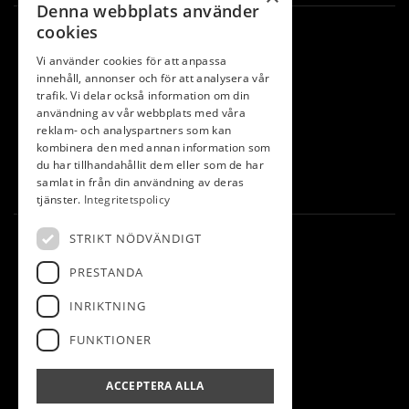
Denna webbplats använder
cookies
ÖPPETTIDER
Vi använder cookies för att anpassa
Mån-tor: 08-17
innehåll, annonser och för att analysera vår
trafik. Vi delar också information om din
(telefon: 08:30-16:30)
användning av vår webbplats med våra
Fre-sön: 08-15
reklam- och analyspartners som kan
kombinera den med annan information som
(telefon: 08:30-14:30)
du har tillhandahållit dem eller som de har
samlat in från din användning av deras
tjänster.
Integritetspolicy
STRIKT NÖDVÄNDIGT
KONTAKT
PRESTANDA
Lidköpings golfklubb
Truve
INRIKTNING
531 70 Lidköping
FUNKTIONER
info@lidkopingsgk.se
ACCEPTERA ALLA
0510-54 61 44