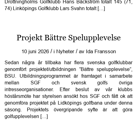
Drottningholms Golfklubb Hans Bäckström totalt 145 (71,
74) Linköpings Golfklubb Lars Svahn totalt […]
Projekt Bättre Spelupplevelse
/
/
10 juni 2026
i
Nyheter
av
Ida Fransson
Sedan några år tillbaka har flera svenska golfklubbar
genomfört projektet/utbildningen ”Bättre spelupplevelse”,
BSU. Utbildningsprogrammet är framtaget i samarbete
mellan SGF och svensk golfs övriga
intresseorganisationer. Efter beslut av vår klubbs
höstårsmöte har styrelsen ansökt hos SGF och fått ok att
genomföra projektet på Lidköpings golfbana under denna
säsong. Projektets övergripande syfte är att göra
golfupplevelsen […]