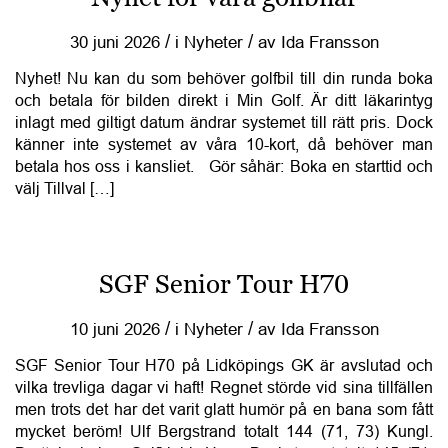
/
/
30 juni 2026
i
Nyheter
av
Ida Fransson
Nyhet! Nu kan du som behöver golfbil till din runda boka
och betala för bilden direkt i Min Golf. Är ditt läkarintyg
inlagt med giltigt datum ändrar systemet till rätt pris. Dock
känner inte systemet av våra 10-kort, då behöver man
betala hos oss i kansliet. Gör såhär: Boka en starttid och
välj Tillval […]
SGF Senior Tour H70
/
/
10 juni 2026
i
Nyheter
av
Ida Fransson
SGF Senior Tour H70 på Lidköpings GK är avslutad och
vilka trevliga dagar vi haft! Regnet störde vid sina tillfällen
men trots det har det varit glatt humör på en bana som fått
mycket beröm! Ulf Bergstrand totalt 144 (71, 73) Kungl.