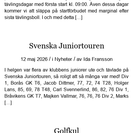
tävlingsdagar med första start kl. 09:00. Även dessa dagar
kommer vi att släppa på startförbudet med marginal efter
sista tävlingsboll. I och med detta […]
Svenska Juniortouren
/
/
12 maj 2026
i
Nyheter
av
Ida Fransson
I helgen var flera av klubbens juniorer ute och tävlade på
Svenska Juniortouren, så roligt att så många var med! Div
1, Borås GK T6, Jacob Dittmer, 77, 72, 74 T28, Holger
Lans, 85, 69, 78 T48, Carl Svennerlind, 86, 82, 76 Div 1,
Bråvikens GK T7, Majken Vallmar, 76, 76, 76 Div 2, Marks
[…]
Golfkul