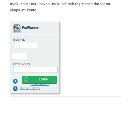
tryck längst ner i boxen ”ny kund” och följ stegen där för att
skapa ett konto.
GOLF-ID
-
LÖSENORD
LOGIN
GLÖMT
LÖSENORD?
NY SPELARE?