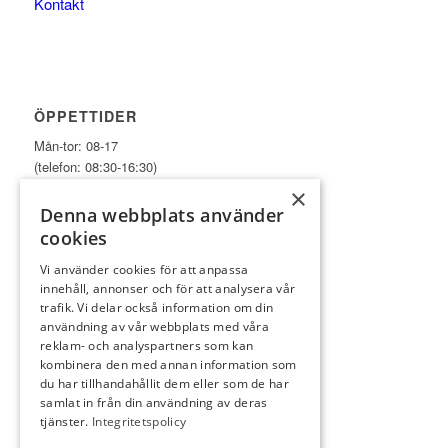
Kontakt
ÖPPETTIDER
Mån-tor: 08-17
(telefon: 08:30-16:30)
×
Fre-sön: 08-15
Denna webbplats använder
(telefon: 08:30-14:30)
cookies
Vi använder cookies för att anpassa
innehåll, annonser och för att analysera vår
trafik. Vi delar också information om din
användning av vår webbplats med våra
reklam- och analyspartners som kan
kombinera den med annan information som
KONTAKT
du har tillhandahållit dem eller som de har
Lidköpings golfklubb
samlat in från din användning av deras
tjänster.
Integritetspolicy
Truve
531 70 Lidköping