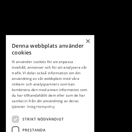
×
Denna webbplats använder
KONTAKT
cookies
Vi använder cookies för att anpassa
Lidköpings golfklubb
innehåll, annonser och för att analysera vår
Truve
trafik. Vi delar också information om din
531 70 Lidköping
användning av vår webbplats med våra
reklam- och analyspartners som kan
info@lidkopingsgk.se
kombinera den med annan information som
du har tillhandahållit dem eller som de har
0510-54 61 44
samlat in från din användning av deras
tjänster.
Integritetspolicy
STRIKT NÖDVÄNDIGT
PRESTANDA