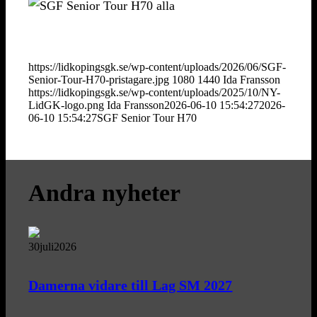
https://lidkopingsgk.se/wp-content/uploads/2026/06/SGF-
Senior-Tour-H70-pristagare.jpg
1080
1440
Ida Fransson
https://lidkopingsgk.se/wp-content/uploads/2025/10/NY-
LidGK-logo.png
Ida Fransson
2026-06-10 15:54:27
2026-
06-10 15:54:27
SGF Senior Tour H70
Andra nyheter
30
juli
2026
Damerna vidare till Lag SM 2027