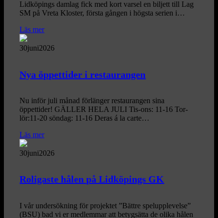
Lidköpings damlag fick med kort varsel en biljett till Lag
SM på Vreta Kloster, första gången i högsta serien i…
Läs mer
30
juni
2026
Nya öppettider i restaurangen
Nu inför juli månad förlänger restaurangen sina
öppettider! GÄLLER HELA JULI Tis-ons: 11-16 Tor-
lör:11-20 söndag: 11-16 Deras á la carte…
Läs mer
30
juni
2026
Roligaste hålen på Lidköpings GK
I vår undersökning för projektet ”Bättre spelupplevelse”
(BSU) bad vi er medlemmar att betygsätta de olika hålen