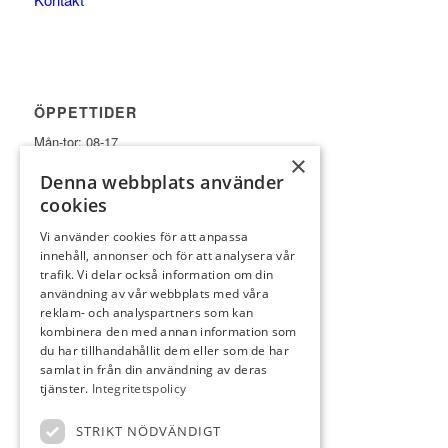
ÖPPETTIDER
Mån-tor: 08-17
×
(telefon: 08:30-16:30)
Denna webbplats använder
Fre-sön: 08-15
cookies
(telefon: 08:30-14:30)
Vi använder cookies för att anpassa
innehåll, annonser och för att analysera vår
trafik. Vi delar också information om din
användning av vår webbplats med våra
reklam- och analyspartners som kan
kombinera den med annan information som
du har tillhandahållit dem eller som de har
KONTAKT
samlat in från din användning av deras
tjänster.
Integritetspolicy
Lidköpings golfklubb
Truve
STRIKT NÖDVÄNDIGT
531 70 Lidköping