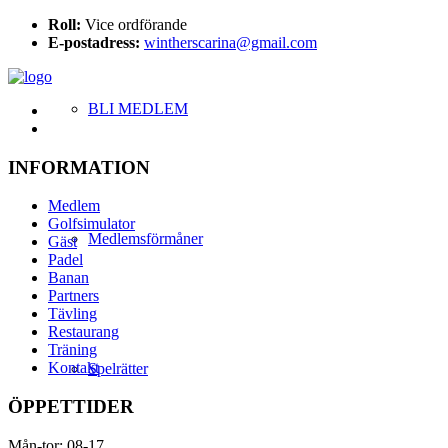
Roll:
Vice ordförande
E-postadress:
wintherscarina@gmail.com
BLI MEDLEM
INFORMATION
Medlem
Golfsimulator
Medlemsförmåner
Gäst
Padel
Banan
Partners
Tävling
Restaurang
Träning
Kontakt
Spelrätter
ÖPPETTIDER
Mån-tor: 08-17