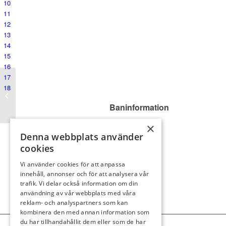
10
11
12
13
14
15
16
17
18
Åttan
Baninformation
Översikt
×
9
Denna webbplats använder
Par: 3
cookies
Index: 17
Vi använder cookies för att anpassa
Orange: 136
innehåll, annonser och för att analysera vår
Blå: 136
trafik. Vi delar också information om din
Röd: 136
användning av vår webbplats med våra
Gul: 155
reklam- och analyspartners som kan
kombinera den med annan information som
du har tillhandahållit dem eller som de har