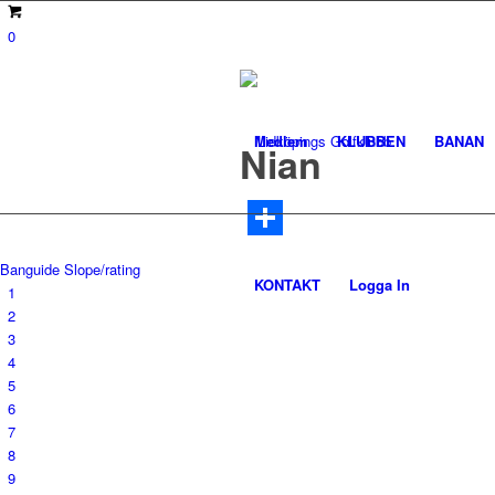
0
Medlem
KLUBBEN
BANAN
Nian
Dela
Banguide
Slope/rating
KONTAKT
Logga In
1
2
3
4
5
6
7
8
9