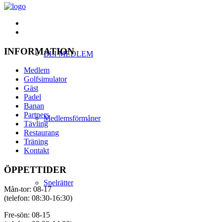
INFORMATION
BLI MEDLEM
Medlem
Golfsimulator
Gäst
Padel
Banan
Partners
Medlemsförmåner
Tävling
Restaurang
Träning
Kontakt
ÖPPETTIDER
Spelrätter
Mån-tor: 08-17
(telefon: 08:30-16:30)
Fre-sön: 08-15