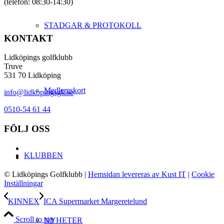
(telefon: 08:30-14:30)
STADGAR & PROTOKOLL
KONTAKT
Lidköpings golfklubb
Truve
531 70 Lidköping
Medlemskort
info@lidkopingsgk.se
0510-54 61 44
FÖLJ OSS
KLUBBEN
© Lidköpings Golfklubb
|
Hemsidan levereras av Kust IT
|
Cookie
Inställningar
KINNEX
ICA Supermarket Margeretelund
Scroll to top
NYHETER