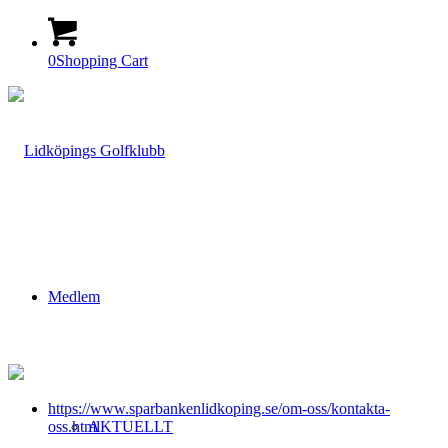
0
Shopping Cart
Medlem
https://www.sparbankenlidkoping.se/om-oss/kontakta-
oss.html
AKTUELLT