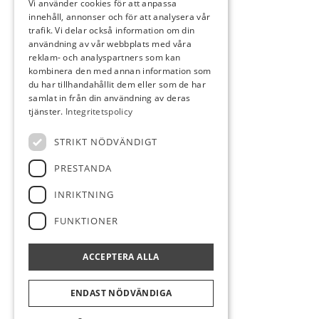
Vi använder cookies för att anpassa
innehåll, annonser och för att analysera vår
trafik. Vi delar också information om din
användning av vår webbplats med våra
reklam- och analyspartners som kan
kombinera den med annan information som
KONTAKT
du har tillhandahållit dem eller som de har
Lidköpings golfklubb
samlat in från din användning av deras
Truve
tjänster.
Integritetspolicy
531 70 Lidköping
STRIKT NÖDVÄNDIGT
info@lidkopingsgk.se
PRESTANDA
0510-54 61 44
INRIKTNING
FUNKTIONER
FÖLJ OSS
ACCEPTERA ALLA
ENDAST NÖDVÄNDIGA