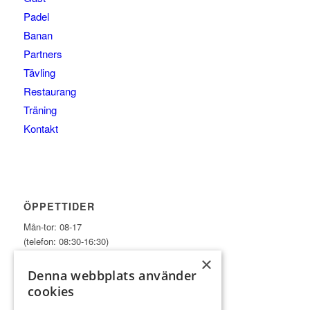
Padel
Banan
Partners
Tävling
Restaurang
Träning
Kontakt
ÖPPETTIDER
Mån-tor: 08-17
(telefon: 08:30-16:30)
×
Fre-sön: 08-15
Denna webbplats använder
(telefon: 08:30-14:30)
cookies