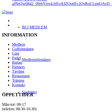
aJNrQw0842_09rbYtrwk3rEoXfZOo6Fc2QsRoCLpgQAvD
BLI MEDLEM
INFORMATION
Medlem
Golfsimulator
Gäst
Padel
Medlemsförmåner
Banan
Partners
Tävling
Restaurang
Träning
Kontakt
Spelrätter
ÖPPETTIDER
Mån-tor: 08-17
(telefon: 08:30-16:30)