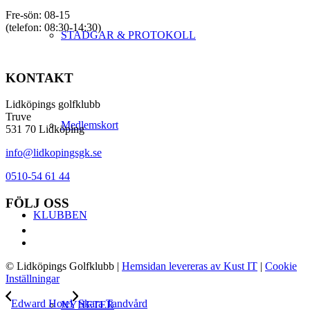
Fre-sön: 08-15
(telefon: 08:30-14:30)
STADGAR & PROTOKOLL
KONTAKT
Lidköpings golfklubb
Truve
Medlemskort
531 70 Lidköping
info@lidkopingsgk.se
0510-54 61 44
FÖLJ OSS
KLUBBEN
© Lidköpings Golfklubb
|
Hemsidan levereras av Kust IT
|
Cookie
Inställningar
Edward Hotel
Skara Tandvård
NYHETER