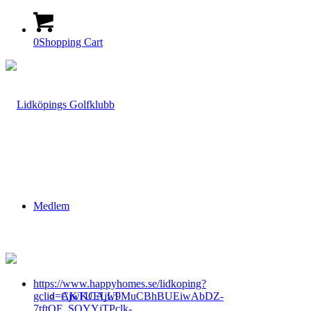
0
Shopping Cart
Medlem
https://www.happyhomes.se/lidkoping?
gclid=CjwKCAjw9MuCBhBUEiwAbDZ-
AKTUELLT
7tftQF_SQYYjTPclk-