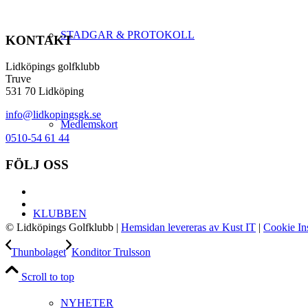
STADGAR & PROTOKOLL
KONTAKT
Lidköpings golfklubb
Truve
531 70 Lidköping
info@lidkopingsgk.se
Medlemskort
0510-54 61 44
FÖLJ OSS
KLUBBEN
© Lidköpings Golfklubb
|
Hemsidan levereras av Kust IT
|
Cookie Ins
Thunbolaget
Konditor Trulsson
Scroll to top
NYHETER