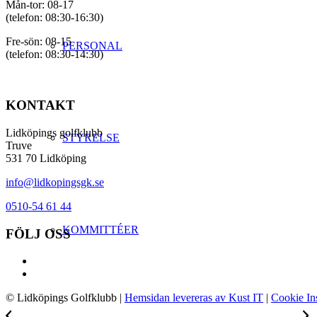
Mån-tor: 08-17
(telefon: 08:30-16:30)
Fre-sön: 08-15
PERSONAL
(telefon: 08:30-14:30)
KONTAKT
Lidköpings golfklubb
STYRELSE
Truve
531 70 Lidköping
info@lidkopingsgk.se
0510-54 61 44
KOMMITTÉER
FÖLJ OSS
© Lidköpings Golfklubb
|
Hemsidan levereras av Kust IT
|
Cookie Ins