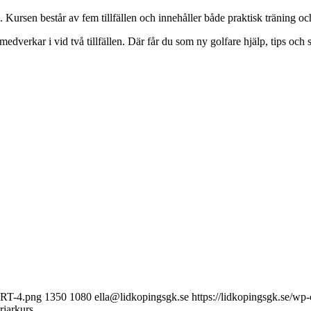
 Kursen består av fem tillfällen och innehåller både praktisk träning och
erkar i vid två tillfällen. Där får du som ny golfare hjälp, tips och 
ORT-4.png
1350
1080
ella@lidkopingsgk.se
https://lidkopingsgk.se/w
jarkurs