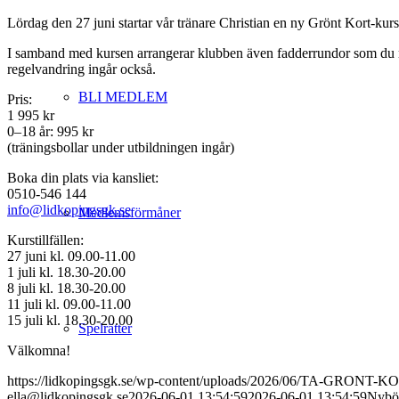
Lördag den 27 juni startar vår tränare Christian en ny Grönt Kort-kurs.
I samband med kursen arrangerar klubben även fadderrundor som du medv
regelvandring ingår också.
BLI MEDLEM
Pris:
1 995 kr
0–18 år: 995 kr
(träningsbollar under utbildningen ingår)
Boka din plats via kansliet:
0510-546 144
info@lidkopingsgk.se
Medlemsförmåner
Kurstillfällen:
27 juni kl. 09.00-11.00
1 juli kl. 18.30-20.00
8 juli kl. 18.30-20.00
11 juli kl. 09.00-11.00
15 juli kl. 18.30-20.00
Spelrätter
Välkomna!
https://lidkopingsgk.se/wp-content/uploads/2026/06/TA-GRONT-K
ella@lidkopingsgk.se
2026-06-01 13:54:59
2026-06-01 13:54:59
Nybör