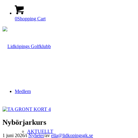
0
Shopping Cart
Medlem
Nybörjarkurs
AKTUELLT
1 juni 2026
/
i
Nyheter
/
av
ella@lidkopingsgk.se