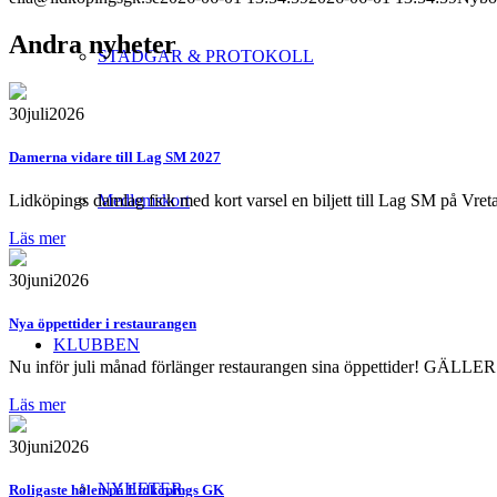
Andra nyheter
STADGAR & PROTOKOLL
30
juli
2026
Damerna vidare till Lag SM 2027
Lidköpings damlag fick med kort varsel en biljett till Lag SM på Vreta
Medlemskort
Läs mer
30
juni
2026
Nya öppettider i restaurangen
KLUBBEN
Nu inför juli månad förlänger restaurangen sina öppettider! GÄLLE
Läs mer
30
juni
2026
NYHETER
Roligaste hålen på Lidköpings GK