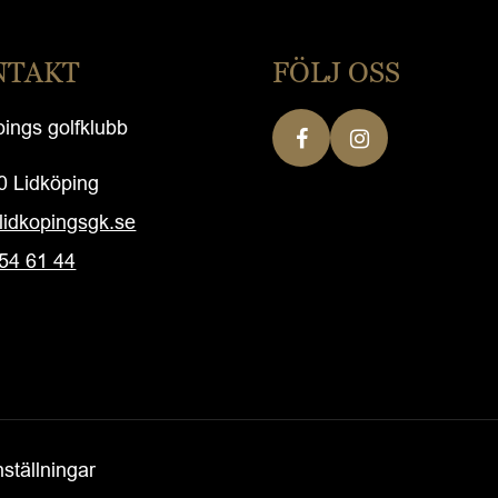
NTAKT
FÖLJ OSS
pings golfklubb
0 Lidköping
lidkopingsgk.se
54 61 44
ställningar