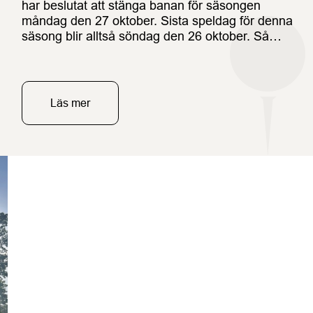
har beslutat att stänga banan för säsongen
måndag den 27 oktober. Sista speldag för denna
säsong blir alltså söndag den 26 oktober. Så
passa på att klämma in säsongens sista runda nu
i veckan!Under nästa vecka flyttar vi oss från
shopen in till kansliet i […]
Läs mer