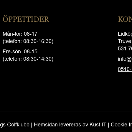
ÖPPETTIDER
KO
Mån-tor: 08-17
Lidkö
(telefon: 08:30-16:30)
Truve
531 7
Fre-sön: 08-15
(telefon: 08:30-14:30)
info@
0510-
ngs Golfklubb
|
Hemsidan levereras av Kust IT
|
Cookie In