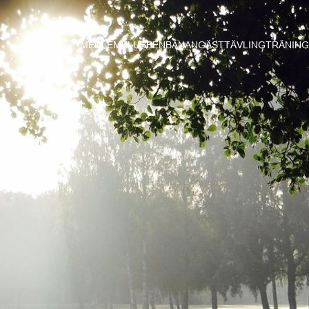
MEDLEM
KLUBBEN
BANAN
GÄST
TÄVLING
TRÄNING