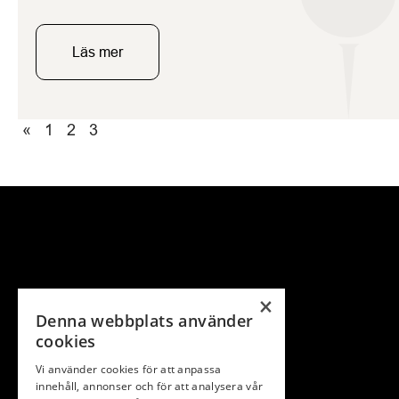
månad ut. Baninfo Under v.42 kör banpersonalen
igång arbetet med att ’skjuta’ ner sand i
greenerna med TopChanger. Detta innebär att
Läs mer
[…]
«
1
2
3
×
Denna webbplats använder
cookies
Vi använder cookies för att anpassa
innehåll, annonser och för att analysera vår