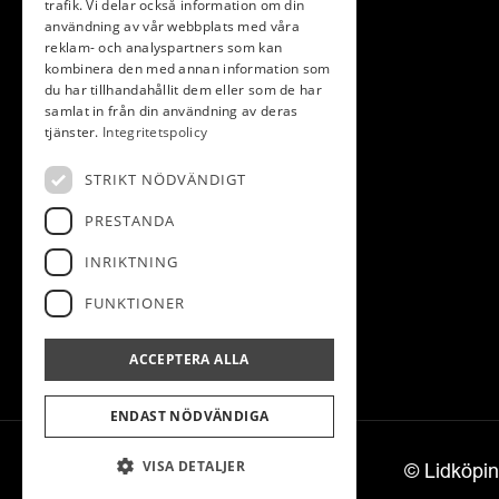
trafik. Vi delar också information om din
användning av vår webbplats med våra
reklam- och analyspartners som kan
INFORMATION
kombinera den med annan information som
du har tillhandahållit dem eller som de har
samlat in från din användning av deras
Medlem
Golfsimulator
tjänster.
Integritetspolicy
Gäst
Padel
STRIKT NÖDVÄNDIGT
Banan
Partners
PRESTANDA
Tävling
Restaurang
INRIKTNING
Träning
Kontakt
FUNKTIONER
ACCEPTERA ALLA
ENDAST NÖDVÄNDIGA
VISA DETALJER
© Lidköpi